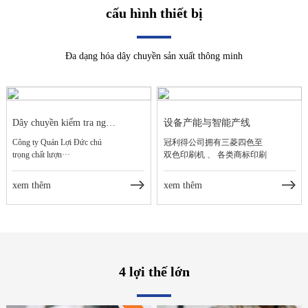
cấu hình thiết bị
Đa dạng hóa dây chuyền sản xuất thông minh
Dây chuyền kiểm tra ngoại quan sản phẩm tự động hoàn toàn thông minh
设备产能与智能产线
Công ty Quán Lợi Đức chú
冠利得公司拥有三菱四色至
trọng chất lượn···
双色印刷机 、 各类商标印刷
···
xem thêm
xem thêm
4 lợi thế lớn