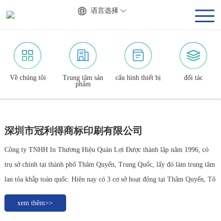
语言选择
Về chúng tôi
Trung tâm sản
cấu hình thiết bị
đối tác
phẩm
深圳市冠利得商标印刷有限公司
Công ty TNHH In Thương Hiệu Quán Lợi Được thành lập năm 1996, có
trụ sở chính tại thành phố Thâm Quyến, Trung Quốc, lấy đó làm trung tâm
lan tỏa khắp toàn quốc. Hiện nay có 3 cơ sở hoạt động tại Thâm Quyến, Tô
Châu, Việt Nam, sản phẩm và dịch vụ lan tỏa khắp lãnh thổ Trung Quốc,
xem thêm>>
Hong Kong, Đài Loan,...